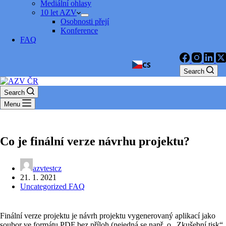
Mediální ohlasy
10 let AZV
Osobnosti přejí
Konference
FAQ
CS
Search
Search
Menu
Co je finální verze návrhu projektu?
azvtestcz
21. 1. 2021
Uncategorized FAQ
Finální verze projektu je návrh projektu vygenerovaný aplikací jako
soubor ve formátu PDF bez příloh (nejedná se např. o „Zkušební tisk“