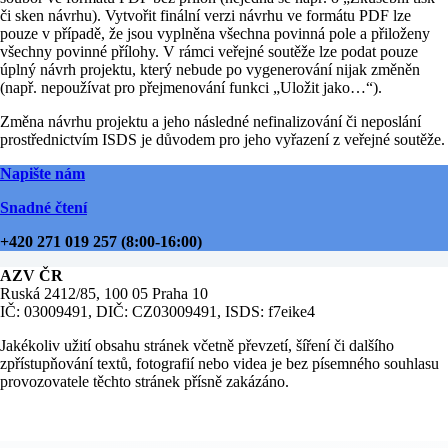
či sken návrhu). Vytvořit finální verzi návrhu ve formátu PDF lze
pouze v případě, že jsou vyplněna všechna povinná pole a přiloženy
všechny povinné přílohy. V rámci veřejné soutěže lze podat pouze
úplný návrh projektu, který nebude po vygenerování nijak změněn
(např. nepoužívat pro přejmenování funkci „Uložit jako…“).
Změna návrhu projektu a jeho následné nefinalizování či neposlání
prostřednictvím ISDS je důvodem pro jeho vyřazení z veřejné soutěže.
Napište nám
Snadné čtení
+420 271 019 257 (8:00-16:00)
AZV ČR
Ruská 2412/85, 100 05 Praha 10
IČ: 03009491, DIČ: CZ03009491, ISDS: f7eike4
Jakékoliv užití obsahu stránek včetně převzetí, šíření či dalšího
zpřístupňování textů, fotografií nebo videa je bez písemného souhlasu
provozovatele těchto stránek přísně zakázáno.