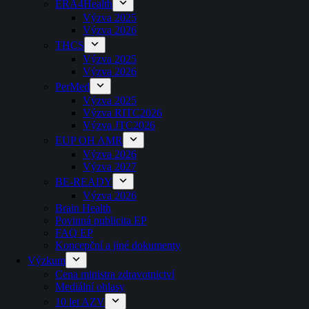
ERA4Health
Výzva 2025
Výzva 2026
THCS
Výzva 2025
Výzva 2026
PerMed
Výzva 2025
Výzva RITC2026
Výzva JTC2026
EUP OH AMR
Výzva 2026
Výzva 2027
BE-READY
Výzva 2026
Brain Health
Povinná publicita EP
FAQ EP
Koncepční a jiné dokumenty
Výzkum
Cena ministra zdravotnictví
Mediální ohlasy
10 let AZV