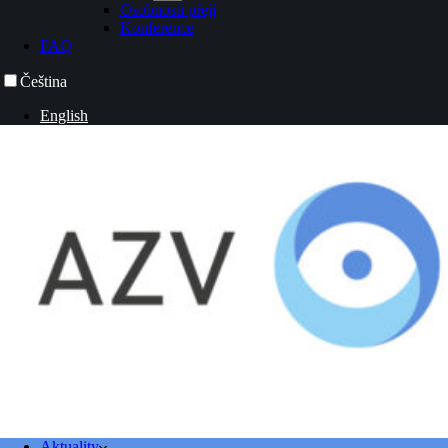
Osobnosti přejí
Konference
FAQ
Čeština
English
Aktuality