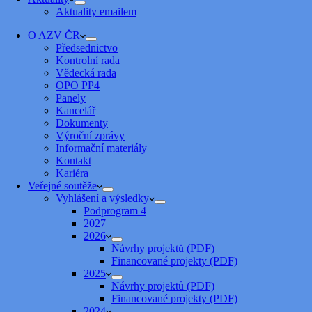
Aktuality emailem
O AZV ČR
Předsednictvo
Kontrolní rada
Vědecká rada
OPO PP4
Panely
Kancelář
Dokumenty
Výroční zprávy
Informační materiály
Kontakt
Kariéra
Veřejné soutěže
Vyhlášení a výsledky
Podprogram 4
2027
2026
Návrhy projektů (PDF)
Financované projekty (PDF)
2025
Návrhy projektů (PDF)
Financované projekty (PDF)
2024