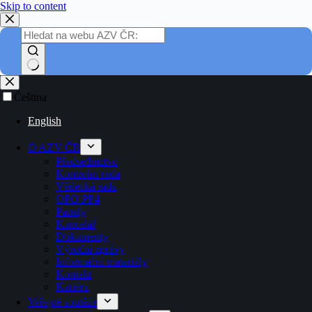
Skip to content
Čeština
English
O AZV ČR
Předsednictvo
Kontrolní rada
Vědecká rada
OPO PP4
Panely
Kancelář
Dokumenty
Výroční zprávy
Informační materiály
Kontakt
Kariéra
Veřejné soutěže