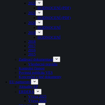
2022
HODNOCENÍ (PDF)
2021
HODNOCENÍ (PDF)
2020
HODNOCENÍ
2019
HODNOCENÍ
2018
2017
2016
2015
Zadávací dokumentace
Všeobecná pravidla
Kontrolní činnost
Povinná publicita VES
Koncepční a jiné dokumenty
EU partnerství
Aktuality EP
ERDERA
Výzva 2025
Výzva 2026