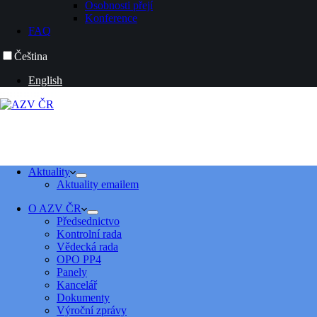
Osobnosti přejí
Konference
FAQ
Čeština
English
Aktuality
Aktuality emailem
O AZV ČR
Předsednictvo
Kontrolní rada
Vědecká rada
OPO PP4
Panely
Kancelář
Dokumenty
Výroční zprávy