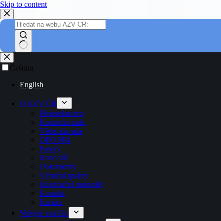
Skip to content
Čeština
English
O AZV ČR
Předsednictvo
Kontrolní rada
Vědecká rada
OPO PP4
Panely
Kancelář
Dokumenty
Výroční zprávy
Informační materiály
Kontakt
Kariéra
Veřejné soutěže