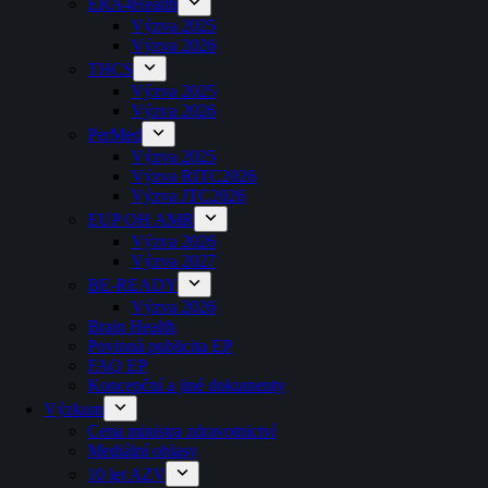
ERA4Health
Výzva 2025
Výzva 2026
THCS
Výzva 2025
Výzva 2026
PerMed
Výzva 2025
Výzva RITC2026
Výzva JTC2026
EUP OH AMR
Výzva 2026
Výzva 2027
BE-READY
Výzva 2026
Brain Health
Povinná publicita EP
FAQ EP
Koncepční a jiné dokumenty
Výzkum
Cena ministra zdravotnictví
Mediální ohlasy
10 let AZV