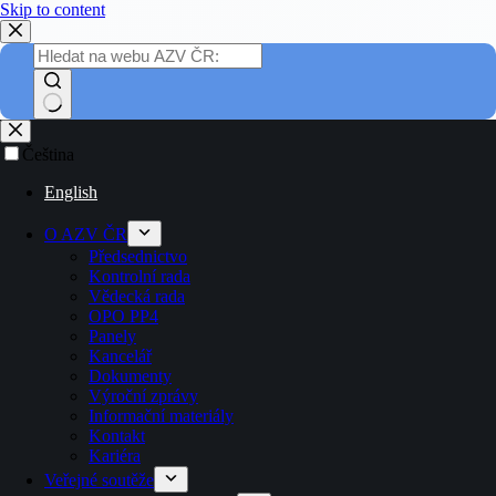
Skip to content
Čeština
English
O AZV ČR
Předsednictvo
Kontrolní rada
Vědecká rada
OPO PP4
Panely
Kancelář
Dokumenty
Výroční zprávy
Informační materiály
Kontakt
Kariéra
Veřejné soutěže