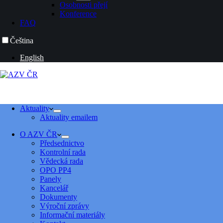
Osobnosti přejí
Konference
FAQ
Čeština
English
Aktuality
Aktuality emailem
O AZV ČR
Předsednictvo
Kontrolní rada
Vědecká rada
OPO PP4
Panely
Kancelář
Dokumenty
Výroční zprávy
Informační materiály