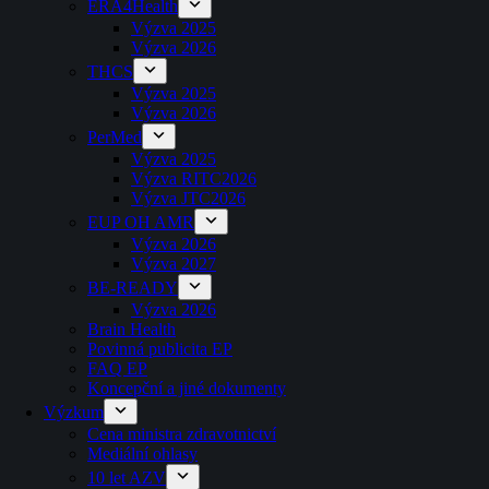
ERA4Health
Výzva 2025
Výzva 2026
THCS
Výzva 2025
Výzva 2026
PerMed
Výzva 2025
Výzva RITC2026
Výzva JTC2026
EUP OH AMR
Výzva 2026
Výzva 2027
BE-READY
Výzva 2026
Brain Health
Povinná publicita EP
FAQ EP
Koncepční a jiné dokumenty
Výzkum
Cena ministra zdravotnictví
Mediální ohlasy
10 let AZV