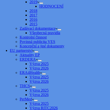
2019
HODNOCENÍ
2018
2017
2016
2015
Zadávací dokumentace
Všeobecná pravidla
Kontrolní činnost
Povinná publicita VES
Koncepční a jiné dokumenty
EU partnerství
Aktuality EP
ERDERA
Výzva 2025
Výzva 2026
ERA4Health
Výzva 2025
Výzva 2026
THCS
Výzva 2025
Výzva 2026
PerMed
Výzva 2025
Výzva RITC2026