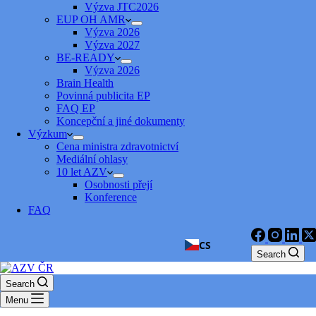
Výzva JTC2026
EUP OH AMR
Výzva 2026
Výzva 2027
BE-READY
Výzva 2026
Brain Health
Povinná publicita EP
FAQ EP
Koncepční a jiné dokumenty
Výzkum
Cena ministra zdravotnictví
Mediální ohlasy
10 let AZV
Osobnosti přejí
Konference
FAQ
CS
Search
Search
Menu