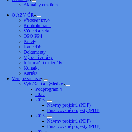
Aktuality emailem
O AZV ČR
Předsednictvo
Kontrolní rada
Vědecká rada
OPO PP4
Panely
Kancelář
Dokumenty
Výroční zprávy
Informační materiály
Kontakt
Kariéra
Veřejné soutěže
Vyhlášení a výsledky
Podprogram 4
2027
2026
Návrhy projektů (PDF)
Financované projekty (PDF)
2025
Návrhy projektů (PDF)
Financované projekty (PDF)
2024