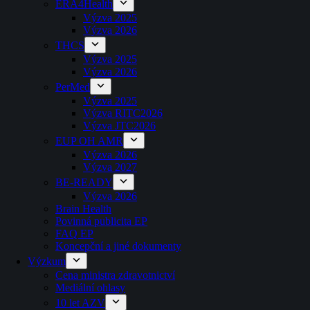
ERA4Health
Výzva 2025
Výzva 2026
THCS
Výzva 2025
Výzva 2026
PerMed
Výzva 2025
Výzva RITC2026
Výzva JTC2026
EUP OH AMR
Výzva 2026
Výzva 2027
BE-READY
Výzva 2026
Brain Health
Povinná publicita EP
FAQ EP
Koncepční a jiné dokumenty
Výzkum
Cena ministra zdravotnictví
Mediální ohlasy
10 let AZV