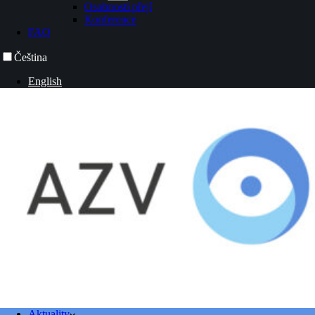
Osobnosti přejí
Konference
FAQ
Čeština
English
Aktuality