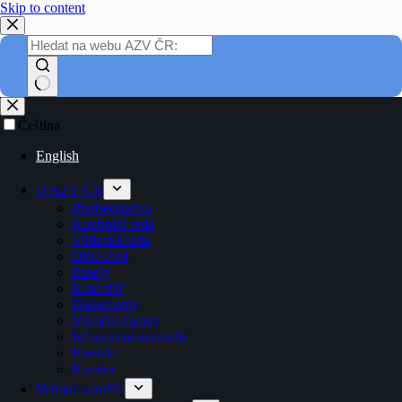
Skip to content
Čeština
English
O AZV ČR
Předsednictvo
Kontrolní rada
Vědecká rada
OPO PP4
Panely
Kancelář
Dokumenty
Výroční zprávy
Informační materiály
Kontakt
Kariéra
Veřejné soutěže