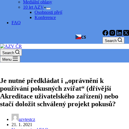
Mediální ohlasy
10 let AZV
Osobnosti přejí
Konference
FAQ
CS
Search
Search
Menu
Je nutné předkládat i „oprávnění k
používání pokusných zvířat“ (dřívější
Akreditace uživatelského zařízení) nebo
stačí doložit schválený projekt pokusů?
azvtestcz
21. 1. 2021