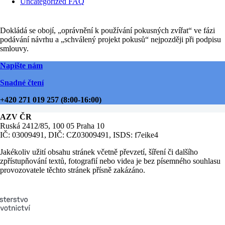
Uncategorized FAQ
Dokládá se obojí, „oprávnění k používání pokusných zvířat“ ve fázi
podávání návrhu a „schválený projekt pokusů“ nejpozději při podpisu
smlouvy.
Napište nám
Snadné čtení
+420 271 019 257 (8:00-16:00)
AZV ČR
Ruská 2412/85, 100 05 Praha 10
IČ: 03009491, DIČ: CZ03009491, ISDS: f7eike4
Jakékoliv užití obsahu stránek včetně převzetí, šíření či dalšího
zpřístupňování textů, fotografií nebo videa je bez písemného souhlasu
provozovatele těchto stránek přísně zakázáno.