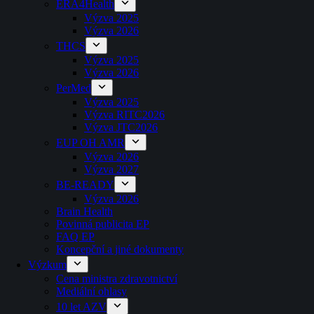
ERA4Health
Výzva 2025
Výzva 2026
THCS
Výzva 2025
Výzva 2026
PerMed
Výzva 2025
Výzva RITC2026
Výzva JTC2026
EUP OH AMR
Výzva 2026
Výzva 2027
BE-READY
Výzva 2026
Brain Health
Povinná publicita EP
FAQ EP
Koncepční a jiné dokumenty
Výzkum
Cena ministra zdravotnictví
Mediální ohlasy
10 let AZV