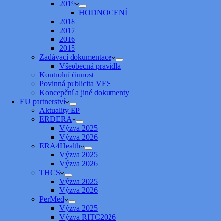
2019
HODNOCENÍ
2018
2017
2016
2015
Zadávací dokumentace
Všeobecná pravidla
Kontrolní činnost
Povinná publicita VES
Koncepční a jiné dokumenty
EU partnerství
Aktuality EP
ERDERA
Výzva 2025
Výzva 2026
ERA4Health
Výzva 2025
Výzva 2026
THCS
Výzva 2025
Výzva 2026
PerMed
Výzva 2025
Výzva RITC2026