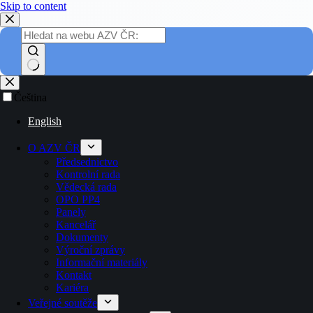
Skip to content
Čeština
English
O AZV ČR
Předsednictvo
Kontrolní rada
Vědecká rada
OPO PP4
Panely
Kancelář
Dokumenty
Výroční zprávy
Informační materiály
Kontakt
Kariéra
Veřejné soutěže