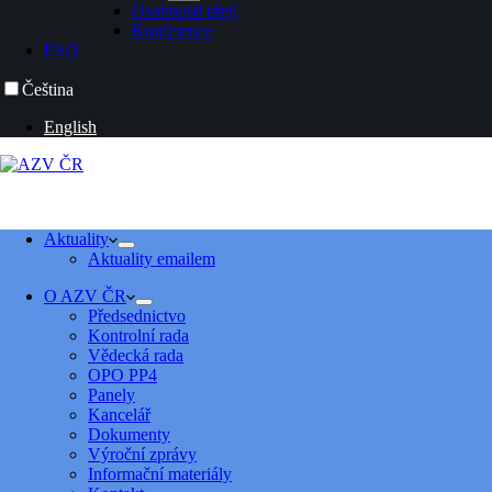
Osobnosti přejí
Konference
FAQ
Čeština
English
Aktuality
Aktuality emailem
O AZV ČR
Předsednictvo
Kontrolní rada
Vědecká rada
OPO PP4
Panely
Kancelář
Dokumenty
Výroční zprávy
Informační materiály