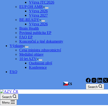
Výzva JTC2026
EUP OH AMR
Výzva 2026
Výzva 2027
BE-READY
Výzva 2026
Brain Health
Povinná publicita EP
FAQ EP
Koncepční a jiné dokumenty
Výzkum
Cena ministra zdravotnictví
Mediální ohlasy
10 let AZV
Osobnosti přejí
Konference
FAQ
CS
Search
Search
Menu