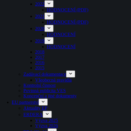
2022
HODNOCENÍ (PDF)
2021
HODNOCENÍ (PDF)
2020
HODNOCENÍ
2019
HODNOCENÍ
2018
2017
2016
2015
Zadávací dokumentace
Všeobecná pravidla
Kontrolní činnost
Povinná publicita VES
Koncepční a jiné dokumenty
EU partnerství
Aktuality EP
ERDERA
Výzva 2025
Výzva 2026