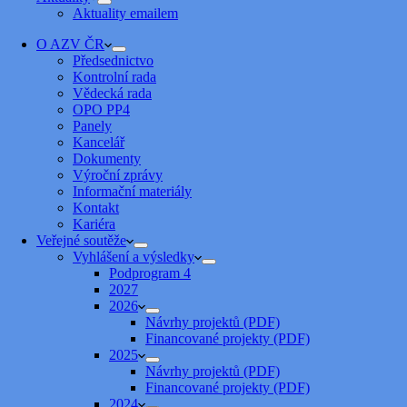
Aktuality emailem
O AZV ČR
Předsednictvo
Kontrolní rada
Vědecká rada
OPO PP4
Panely
Kancelář
Dokumenty
Výroční zprávy
Informační materiály
Kontakt
Kariéra
Veřejné soutěže
Vyhlášení a výsledky
Podprogram 4
2027
2026
Návrhy projektů (PDF)
Financované projekty (PDF)
2025
Návrhy projektů (PDF)
Financované projekty (PDF)
2024