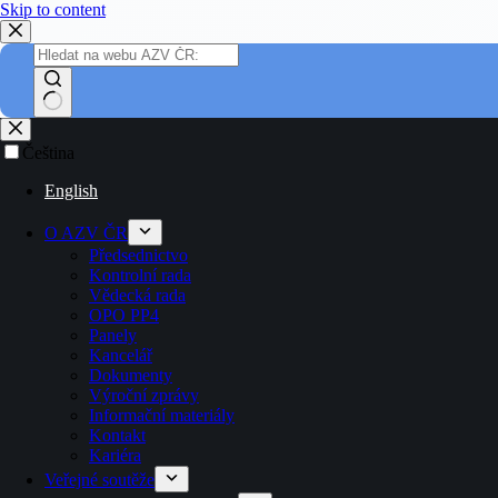
Skip to content
Čeština
English
O AZV ČR
Předsednictvo
Kontrolní rada
Vědecká rada
OPO PP4
Panely
Kancelář
Dokumenty
Výroční zprávy
Informační materiály
Kontakt
Kariéra
Veřejné soutěže