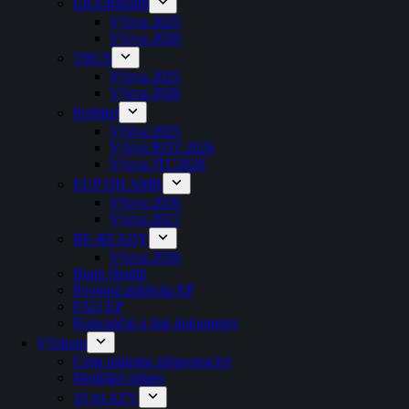
ERA4Health
Výzva 2025
Výzva 2026
THCS
Výzva 2025
Výzva 2026
PerMed
Výzva 2025
Výzva RITC2026
Výzva JTC2026
EUP OH AMR
Výzva 2026
Výzva 2027
BE-READY
Výzva 2026
Brain Health
Povinná publicita EP
FAQ EP
Koncepční a jiné dokumenty
Výzkum
Cena ministra zdravotnictví
Mediální ohlasy
10 let AZV