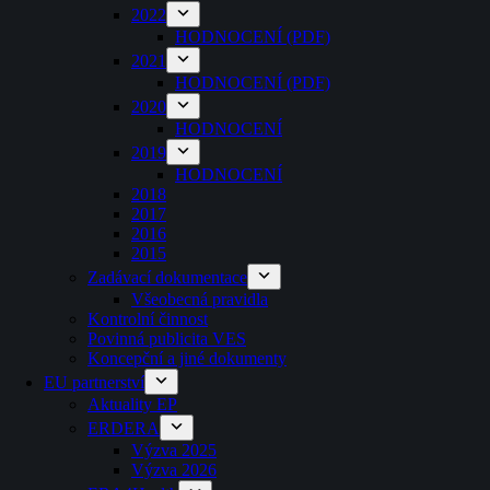
2022
HODNOCENÍ (PDF)
2021
HODNOCENÍ (PDF)
2020
HODNOCENÍ
2019
HODNOCENÍ
2018
2017
2016
2015
Zadávací dokumentace
Všeobecná pravidla
Kontrolní činnost
Povinná publicita VES
Koncepční a jiné dokumenty
EU partnerství
Aktuality EP
ERDERA
Výzva 2025
Výzva 2026