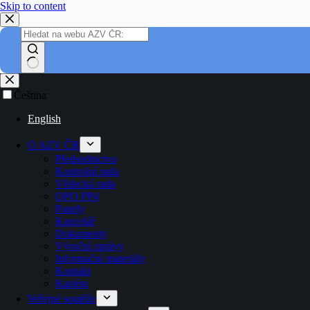
Skip to content
Čeština
English
O AZV ČR
Předsednictvo
Kontrolní rada
Vědecká rada
OPO PP4
Panely
Kancelář
Dokumenty
Výroční zprávy
Informační materiály
Kontakt
Kariéra
Veřejné soutěže