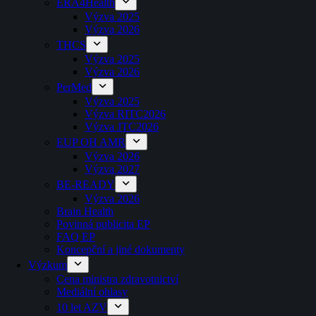
ERA4Health
Výzva 2025
Výzva 2026
THCS
Výzva 2025
Výzva 2026
PerMed
Výzva 2025
Výzva RITC2026
Výzva JTC2026
EUP OH AMR
Výzva 2026
Výzva 2027
BE-READY
Výzva 2026
Brain Health
Povinná publicita EP
FAQ EP
Koncepční a jiné dokumenty
Výzkum
Cena ministra zdravotnictví
Mediální ohlasy
10 let AZV