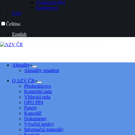
Osobnosti přejí
Konference
FAQ
Čeština
English
Aktuality
Aktuality emailem
O AZV ČR
Předsednictvo
Kontrolní rada
Vědecká rada
OPO PP4
Panely
Kancelář
Dokumenty
Výroční zprávy
Informační materiály
Kontakt