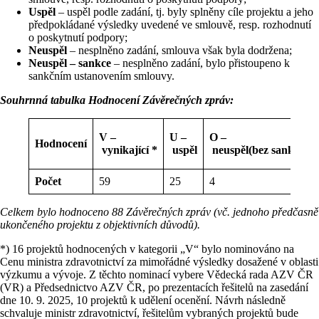
Uspěl
– uspěl podle zadání, tj. byly splněny cíle projektu a jeho
předpokládané výsledky uvedené ve smlouvě, resp. rozhodnutí
o poskytnutí podpory;
Neuspěl
– nesplněno zadání, smlouva však byla dodržena;
Neuspěl – sankce
– nesplněno zadání, bylo přistoupeno k
sankčním ustanovením smlouvy.
Souhrnná tabulka Hodnocení Závěrečných zpráv:
V –
U –
O –
Hodnocení
vynikající *
uspěl
neuspěl
(bez sankcí)
Počet
59
25
4
Celkem bylo hodnoceno 88 Závěrečných zpráv (vč. jednoho předčasně
ukončeného projektu z objektivních důvodů).
*) 16 projektů hodnocených v kategorii „V“ bylo nominováno na
Cenu ministra zdravotnictví za mimořádné výsledky dosažené v oblasti
výzkumu a vývoje. Z těchto nominací vybere Vědecká rada AZV ČR
(VR) a Předsednictvo AZV ČR, po prezentacích řešitelů na zasedání
dne 10. 9. 2025, 10 projektů k udělení ocenění. Návrh následně
schvaluje ministr zdravotnictví, řešitelům vybraných projektů bude