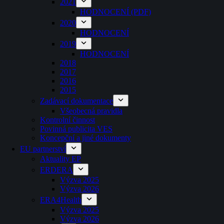
2021
HODNOCENÍ (PDF)
2020
HODNOCENÍ
2019
HODNOCENÍ
2018
2017
2016
2015
Zadávací dokumentace
Všeobecná pravidla
Kontrolní činnost
Povinná publicita VES
Koncepční a jiné dokumenty
EU partnerství
Aktuality EP
ERDERA
Výzva 2025
Výzva 2026
ERA4Health
Výzva 2025
Výzva 2026