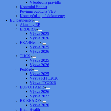
Všeobecná pravidla
Kontrolní činnost
Povinná publicita VES
Koncepční a jiné dokumenty
EU partnerství
Aktuality EP
ERDERA
Výzva 2025
Výzva 2026
ERA4Health
Výzva 2025
Výzva 2026
THCS
Výzva 2025
Výzva 2026
PerMed
Výzva 2025
Výzva RITC2026
Výzva JTC2026
EUP OH AMR
Výzva 2026
Výzva 2027
BE-READY
Výzva 2026
Brain Health