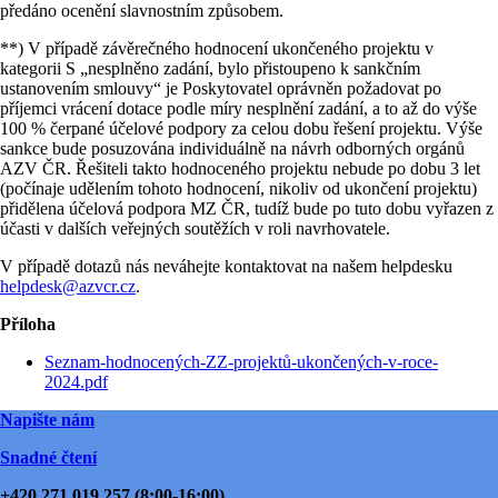
předáno ocenění slavnostním způsobem.
**) V případě závěrečného hodnocení ukončeného projektu v
kategorii S „nesplněno zadání, bylo přistoupeno k sankčním
ustanovením smlouvy“ je Poskytovatel oprávněn požadovat po
příjemci vrácení dotace podle míry nesplnění zadání, a to až do výše
100 % čerpané účelové podpory za celou dobu řešení projektu. Výše
sankce bude posuzována individuálně na návrh odborných orgánů
AZV ČR. Řešiteli takto hodnoceného projektu nebude po dobu 3 let
(počínaje udělením tohoto hodnocení, nikoliv od ukončení projektu)
přidělena účelová podpora MZ ČR, tudíž bude po tuto dobu vyřazen z
účasti v dalších veřejných soutěžích v roli navrhovatele.
V případě dotazů nás neváhejte kontaktovat na našem helpdesku
helpdesk@azvcr.cz
.
Příloha
Seznam-hodnocených-ZZ-projektů-ukončených-v-roce-
2024.pdf
Napište nám
Snadné čtení
+420 271 019 257 (8:00-16:00)