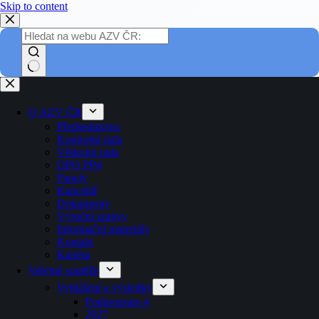
Skip to content
O AZV ČR
Předsednictvo
Kontrolní rada
Vědecká rada
OPO PP4
Panely
Kancelář
Dokumenty
Výroční zprávy
Informační materiály
Kontakt
Kariéra
Veřejné soutěže
Vyhlášení a výsledky
Podprogram 4
2027