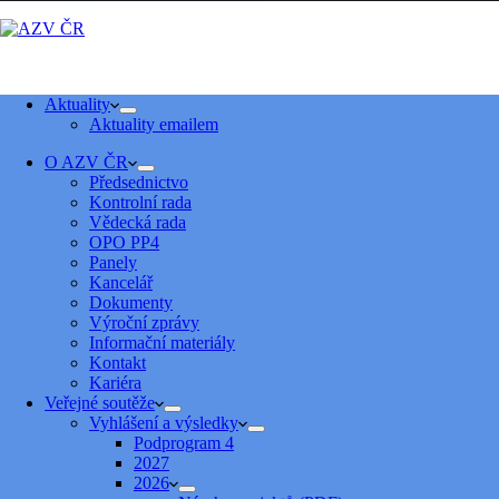
Aktuality
Aktuality emailem
O AZV ČR
Předsednictvo
Kontrolní rada
Vědecká rada
OPO PP4
Panely
Kancelář
Dokumenty
Výroční zprávy
Informační materiály
Kontakt
Kariéra
Veřejné soutěže
Vyhlášení a výsledky
Podprogram 4
2027
2026