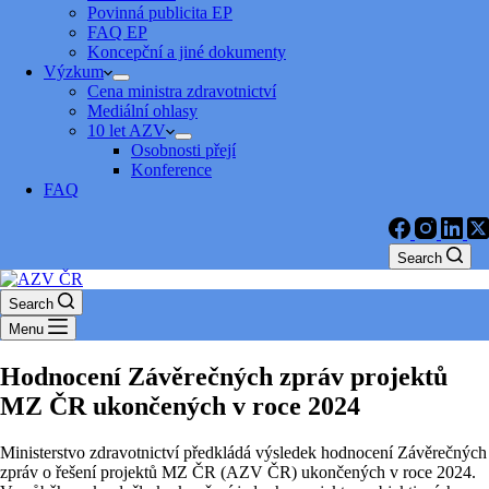
Povinná publicita EP
FAQ EP
Koncepční a jiné dokumenty
Výzkum
Cena ministra zdravotnictví
Mediální ohlasy
10 let AZV
Osobnosti přejí
Konference
FAQ
Search
Search
Menu
Hodnocení Závěrečných zpráv projektů
MZ ČR ukončených v roce 2024
Ministerstvo zdravotnictví předkládá výsledek hodnocení Závěrečných
zpráv o řešení projektů MZ ČR (AZV ČR) ukončených v roce 2024.