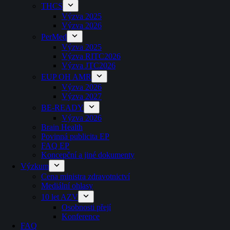
THCS
Výzva 2025
Výzva 2026
PerMed
Výzva 2025
Výzva RITC2026
Výzva JTC2026
EUP OH AMR
Výzva 2026
Výzva 2027
BE-READY
Výzva 2026
Brain Health
Povinná publicita EP
FAQ EP
Koncepční a jiné dokumenty
Výzkum
Cena ministra zdravotnictví
Mediální ohlasy
10 let AZV
Osobnosti přejí
Konference
FAQ