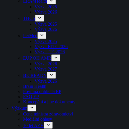
ERA4Health
Výzva 2025
Výzva 2026
THCS
Výzva 2025
Výzva 2026
PerMed
Výzva 2025
Výzva RITC2026
Výzva JTC2026
EUP OH AMR
Výzva 2026
Výzva 2027
BE-READY
Výzva 2026
Brain Health
Povinná publicita EP
FAQ EP
Koncepční a jiné dokumenty
Výzkum
Cena ministra zdravotnictví
Mediální ohlasy
10 let AZV