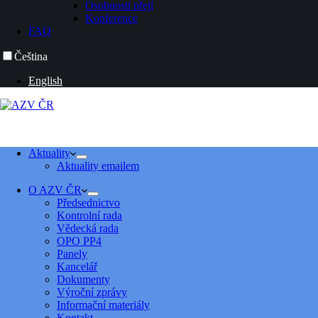
Osobnosti přejí
Konference
FAQ
Čeština
English
Aktuality
Aktuality emailem
O AZV ČR
Předsednictvo
Kontrolní rada
Vědecká rada
OPO PP4
Panely
Kancelář
Dokumenty
Výroční zprávy
Informační materiály
Kontakt