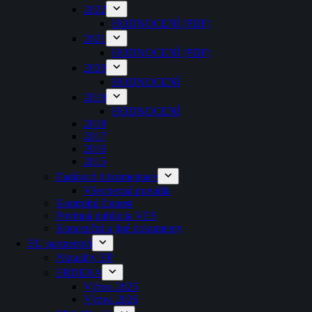
2022
HODNOCENÍ (PDF)
2021
HODNOCENÍ (PDF)
2020
HODNOCENÍ
2019
HODNOCENÍ
2018
2017
2016
2015
Zadávací dokumentace
Všeobecná pravidla
Kontrolní činnost
Povinná publicita VES
Koncepční a jiné dokumenty
EU partnerství
Aktuality EP
ERDERA
Výzva 2025
Výzva 2026