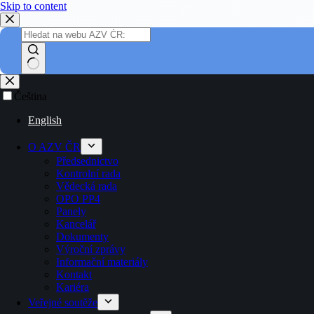
Skip to content
Čeština
English
O AZV ČR
Předsednictvo
Kontrolní rada
Vědecká rada
OPO PP4
Panely
Kancelář
Dokumenty
Výroční zprávy
Informační materiály
Kontakt
Kariéra
Veřejné soutěže