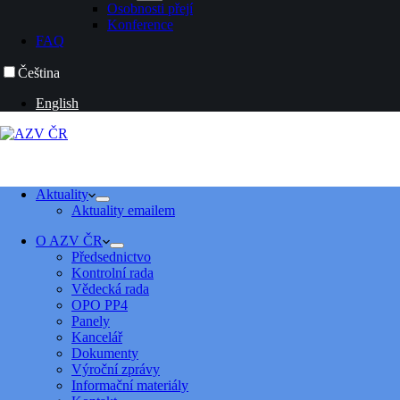
Osobnosti přejí
Konference
FAQ
Čeština
English
Aktuality
Aktuality emailem
O AZV ČR
Předsednictvo
Kontrolní rada
Vědecká rada
OPO PP4
Panely
Kancelář
Dokumenty
Výroční zprávy
Informační materiály