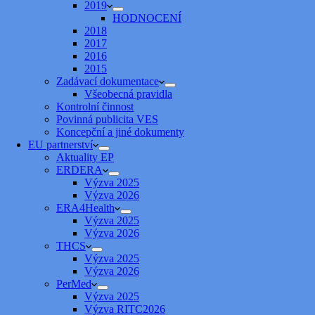
2019
HODNOCENÍ
2018
2017
2016
2015
Zadávací dokumentace
Všeobecná pravidla
Kontrolní činnost
Povinná publicita VES
Koncepční a jiné dokumenty
EU partnerství
Aktuality EP
ERDERA
Výzva 2025
Výzva 2026
ERA4Health
Výzva 2025
Výzva 2026
THCS
Výzva 2025
Výzva 2026
PerMed
Výzva 2025
Výzva RITC2026