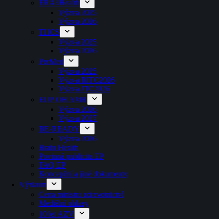
ERA4Health
Výzva 2025
Výzva 2026
THCS
Výzva 2025
Výzva 2026
PerMed
Výzva 2025
Výzva RITC2026
Výzva JTC2026
EUP OH AMR
Výzva 2026
Výzva 2027
BE-READY
Výzva 2026
Brain Health
Povinná publicita EP
FAQ EP
Koncepční a jiné dokumenty
Výzkum
Cena ministra zdravotnictví
Mediální ohlasy
10 let AZV