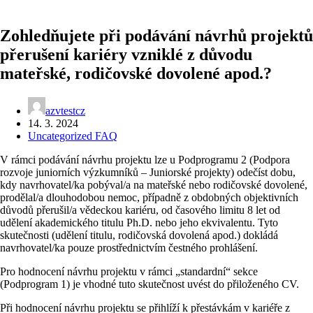
Zohledňujete při podávání návrhů projektů
přerušení kariéry vzniklé z důvodu
mateřské, rodičovské dovolené apod.?
azvtestcz
14. 3. 2024
Uncategorized FAQ
V rámci podávání návrhu projektu lze u Podprogramu 2 (Podpora
rozvoje juniorních výzkumníků – Juniorské projekty) odečíst dobu,
kdy navrhovatel/ka pobýval/a na mateřské nebo rodičovské dovolené,
prodělal/a dlouhodobou nemoc, případně z obdobných objektivních
důvodů přerušil/a vědeckou kariéru, od časového limitu 8 let od
udělení akademického titulu Ph.D. nebo jeho ekvivalentu. Tyto
skutečnosti (udělení titulu, rodičovská dovolená apod.) dokládá
navrhovatel/ka pouze prostřednictvím čestného prohlášení.
Pro hodnocení návrhu projektu v rámci „standardní“ sekce
(Podprogram 1) je vhodné tuto skutečnost uvést do přiloženého CV.
Při hodnocení návrhu projektu se přihlíží k přestávkám v kariéře z