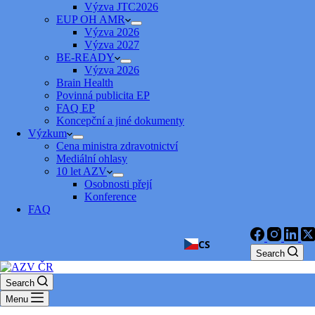
Výzva JTC2026
EUP OH AMR
Výzva 2026
Výzva 2027
BE-READY
Výzva 2026
Brain Health
Povinná publicita EP
FAQ EP
Koncepční a jiné dokumenty
Výzkum
Cena ministra zdravotnictví
Mediální ohlasy
10 let AZV
Osobnosti přejí
Konference
FAQ
CS
Search
Search
Menu