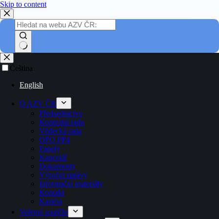
Skip to content
Čeština
English
O AZV ČR
Předsednictvo
Kontrolní rada
Vědecká rada
OPO PP4
Panely
Kancelář
Dokumenty
Výroční zprávy
Informační materiály
Kontakt
Kariéra
Veřejné soutěže