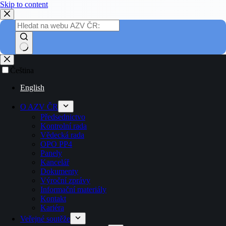
Skip to content
Čeština
English
O AZV ČR
Předsednictvo
Kontrolní rada
Vědecká rada
OPO PP4
Panely
Kancelář
Dokumenty
Výroční zprávy
Informační materiály
Kontakt
Kariéra
Veřejné soutěže