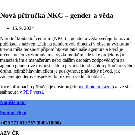
Nová příručka NKC – gender a věda
16. 9. 2024
Národní kontaktní centrum (NKC) – gender a věda zveřejnilo novou
publikaci s názvem „Jak na genderovou dimenzi v obsahu výzkumu“,
kterou měla možnost připomínkovat také naše agentura a která je
určena nejen výzkumnicím a výzkumníkům, ale také projektovým
manažerkám a manažerům nebo dalším osobám zodpovědným za
agendu genderové rovnosti. Jde o první takto obsáhlou příručku svého
druhu, jejímž hlavním cílem je poskytnout praktický návod, jak
začlenit genderové aspekty do různých vědních oblastí.
Více informací o příručce je dostupných
pod tímto odkazem
a lze si ji
stáhnout i v
PDF verzi
.
Napište nám
Snadné čtení
+420 271 019 257 (8:00-16:00)
AZV ČR