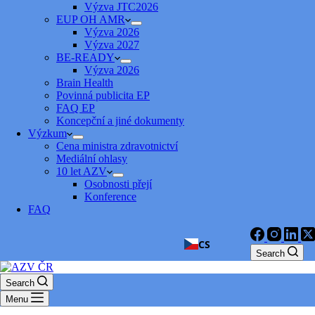
Výzva JTC2026
EUP OH AMR
Výzva 2026
Výzva 2027
BE-READY
Výzva 2026
Brain Health
Povinná publicita EP
FAQ EP
Koncepční a jiné dokumenty
Výzkum
Cena ministra zdravotnictví
Mediální ohlasy
10 let AZV
Osobnosti přejí
Konference
FAQ
CS
Search
Search
Menu