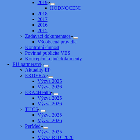
2019
HODNOCENÍ
2018
2017
2016
2015
Zadávací dokumentace
Všeobecná pravidla
Kontrolní činnost
Povinná publicita VES
Koncepční a jiné dokumenty
EU partnerství
Aktuality EP
ERDERA
Výzva 2025
Výzva 2026
ERA4Health
Výzva 2025
Výzva 2026
THCS
Výzva 2025
Výzva 2026
PerMed
Výzva 2025
Výzva RITC2026