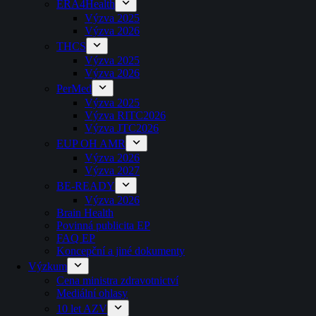
ERA4Health
Výzva 2025
Výzva 2026
THCS
Výzva 2025
Výzva 2026
PerMed
Výzva 2025
Výzva RITC2026
Výzva JTC2026
EUP OH AMR
Výzva 2026
Výzva 2027
BE-READY
Výzva 2026
Brain Health
Povinná publicita EP
FAQ EP
Koncepční a jiné dokumenty
Výzkum
Cena ministra zdravotnictví
Mediální ohlasy
10 let AZV