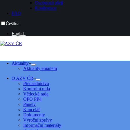
Osobnosti přejí
Konference
FAQ
Čeština
English
Aktuality
Aktuality emailem
O AZV ČR
Předsednictvo
Kontrolní rada
Vědecká rada
OPO PP4
Panely
Kancelář
Dokumenty
Výroční zprávy
Informační materiály