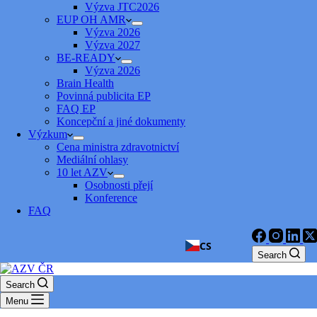
Výzva JTC2026
EUP OH AMR
Výzva 2026
Výzva 2027
BE-READY
Výzva 2026
Brain Health
Povinná publicita EP
FAQ EP
Koncepční a jiné dokumenty
Výzkum
Cena ministra zdravotnictví
Mediální ohlasy
10 let AZV
Osobnosti přejí
Konference
FAQ
CS
Search
Search
Menu