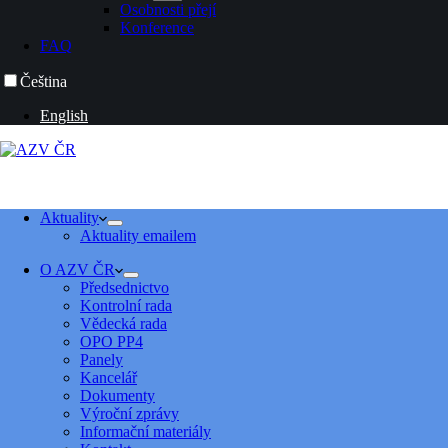
Osobnosti přejí
Konference
FAQ
Čeština
English
Aktuality
Aktuality emailem
O AZV ČR
Předsednictvo
Kontrolní rada
Vědecká rada
OPO PP4
Panely
Kancelář
Dokumenty
Výroční zprávy
Informační materiály