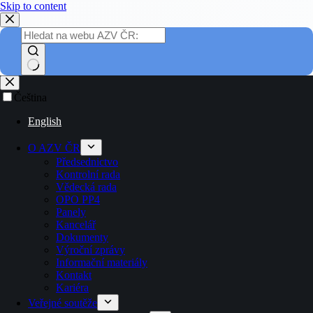
Skip to content
Čeština
English
O AZV ČR
Předsednictvo
Kontrolní rada
Vědecká rada
OPO PP4
Panely
Kancelář
Dokumenty
Výroční zprávy
Informační materiály
Kontakt
Kariéra
Veřejné soutěže