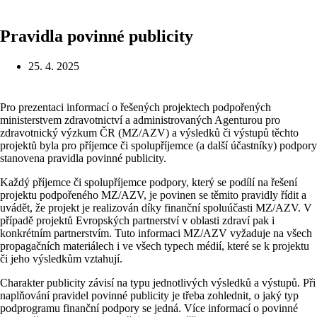
Pravidla povinné publicity
25. 4. 2025
Pro prezentaci informací o řešených projektech podpořených
ministerstvem zdravotnictví a administrovaných Agenturou pro
zdravotnický výzkum ČR (MZ/AZV) a výsledků či výstupů těchto
projektů byla pro příjemce či spolupříjemce (a další účastníky) podpory
stanovena pravidla povinné publicity.
Každý příjemce či spolupříjemce podpory, který se podílí na řešení
projektu podpořeného MZ/AZV, je povinen se těmito pravidly řídit a
uvádět, že projekt je realizován díky finanční spoluúčasti MZ/AZV. V
případě projektů Evropských partnerství v oblasti zdraví pak i
konkrétním partnerstvím. Tuto informaci MZ/AZV vyžaduje na všech
propagačních materiálech i ve všech typech médií, které se k projektu
či jeho výsledkům vztahují.
Charakter publicity závisí na typu jednotlivých výsledků a výstupů. Při
naplňování pravidel povinné publicity je třeba zohlednit, o jaký typ
podprogramu finanční podpory se jedná. Více informací o povinné