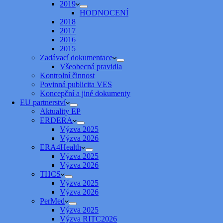
2019
HODNOCENÍ
2018
2017
2016
2015
Zadávací dokumentace
Všeobecná pravidla
Kontrolní činnost
Povinná publicita VES
Koncepční a jiné dokumenty
EU partnerství
Aktuality EP
ERDERA
Výzva 2025
Výzva 2026
ERA4Health
Výzva 2025
Výzva 2026
THCS
Výzva 2025
Výzva 2026
PerMed
Výzva 2025
Výzva RITC2026