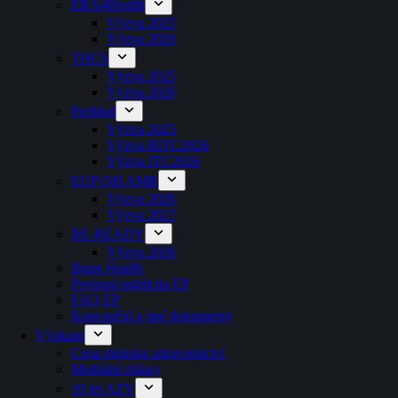
ERA4Health
Výzva 2025
Výzva 2026
THCS
Výzva 2025
Výzva 2026
PerMed
Výzva 2025
Výzva RITC2026
Výzva JTC2026
EUP OH AMR
Výzva 2026
Výzva 2027
BE-READY
Výzva 2026
Brain Health
Povinná publicita EP
FAQ EP
Koncepční a jiné dokumenty
Výzkum
Cena ministra zdravotnictví
Mediální ohlasy
10 let AZV