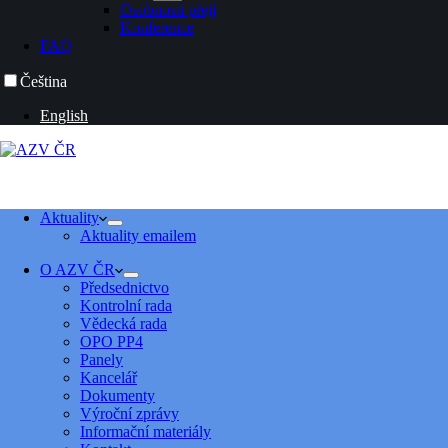
Osobnosti přejí
Konference
FAQ
Čeština
English
Aktuality
Aktuality emailem
O AZV ČR
Předsednictvo
Kontrolní rada
Vědecká rada
OPO PP4
Panely
Kancelář
Dokumenty
Výroční zprávy
Informační materiály