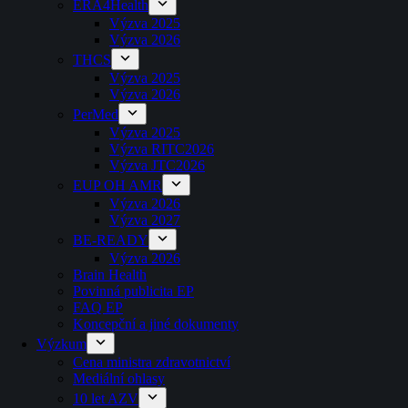
ERA4Health
Výzva 2025
Výzva 2026
THCS
Výzva 2025
Výzva 2026
PerMed
Výzva 2025
Výzva RITC2026
Výzva JTC2026
EUP OH AMR
Výzva 2026
Výzva 2027
BE-READY
Výzva 2026
Brain Health
Povinná publicita EP
FAQ EP
Koncepční a jiné dokumenty
Výzkum
Cena ministra zdravotnictví
Mediální ohlasy
10 let AZV