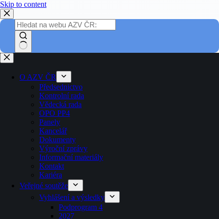
Skip to content
O AZV ČR
Předsednictvo
Kontrolní rada
Vědecká rada
OPO PP4
Panely
Kancelář
Dokumenty
Výroční zprávy
Informační materiály
Kontakt
Kariéra
Veřejné soutěže
Vyhlášení a výsledky
Podprogram 4
2027