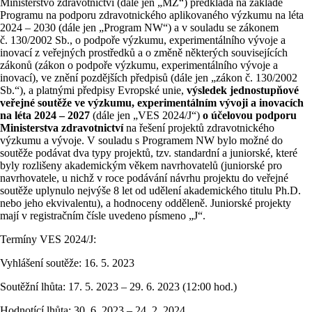
Ministerstvo zdravotnictví (dále jen „MZ“) předkládá na základě
Programu na podporu zdravotnického aplikovaného výzkumu na léta
2024 – 2030 (dále jen „Program NW“) a v souladu se zákonem
č. 130/2002 Sb., o podpoře výzkumu, experimentálního vývoje a
inovací z veřejných prostředků a o změně některých souvisejících
zákonů (zákon o podpoře výzkumu, experimentálního vývoje a
inovací), ve znění pozdějších předpisů (dále jen „zákon č. 130/2002
Sb.“), a platnými předpisy Evropské unie,
výsledek jednostupňové
veřejné soutěže ve výzkumu, experimentálním vývoji a inovacích
na léta 2024 – 2027
(dále jen „VES 2024/J“)
o účelovou podporu
Ministerstva zdravotnictví
na řešení projektů zdravotnického
výzkumu a vývoje. V souladu s Programem NW bylo možné do
soutěže podávat dva typy projektů, tzv. standardní a juniorské, které
byly rozlišeny akademickým věkem navrhovatelů (juniorské pro
navrhovatele, u nichž v roce podávání návrhu projektu do veřejné
soutěže uplynulo nejvýše 8 let od udělení akademického titulu Ph.D.
nebo jeho ekvivalentu), a hodnoceny odděleně. Juniorské projekty
mají v registračním čísle uvedeno písmeno „J“.
Termíny VES 2024/J:
Vyhlášení soutěže: 16. 5. 2023
Soutěžní lhůta: 17. 5. 2023 – 29. 6. 2023 (12:00 hod.)
Hodnotící lhůta: 30. 6. 2023 – 24. 2. 2024