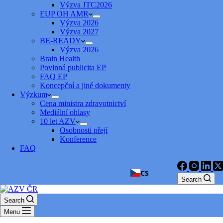
Výzva JTC2026
EUP OH AMR
Výzva 2026
Výzva 2027
BE-READY
Výzva 2026
Brain Health
Povinná publicita EP
FAQ EP
Koncepční a jiné dokumenty
Výzkum
Cena ministra zdravotnictví
Mediální ohlasy
10 let AZV
Osobnosti přejí
Konference
FAQ
CS
Search
Search
Menu