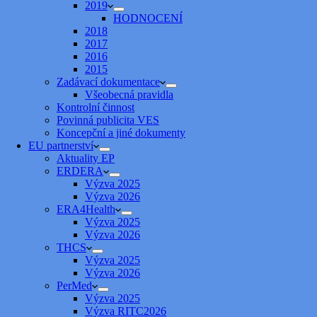
2019
HODNOCENÍ
2018
2017
2016
2015
Zadávací dokumentace
Všeobecná pravidla
Kontrolní činnost
Povinná publicita VES
Koncepční a jiné dokumenty
EU partnerství
Aktuality EP
ERDERA
Výzva 2025
Výzva 2026
ERA4Health
Výzva 2025
Výzva 2026
THCS
Výzva 2025
Výzva 2026
PerMed
Výzva 2025
Výzva RITC2026