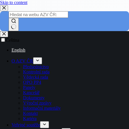
Skip to content
Čeština
English
O AZV ČR
Předsednictvo
Kontrolní rada
Vědecká rada
OPO PP4
Panely
Kancelář
Dokumenty
Výroční zprávy
Informační materiály
Kontakt
Kariéra
Veřejné soutěže