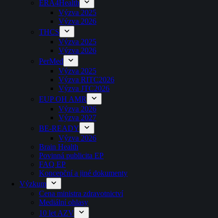
ERA4Health
Výzva 2025
Výzva 2026
THCS
Výzva 2025
Výzva 2026
PerMed
Výzva 2025
Výzva RITC2026
Výzva JTC2026
EUP OH AMR
Výzva 2026
Výzva 2027
BE-READY
Výzva 2026
Brain Health
Povinná publicita EP
FAQ EP
Koncepční a jiné dokumenty
Výzkum
Cena ministra zdravotnictví
Mediální ohlasy
10 let AZV