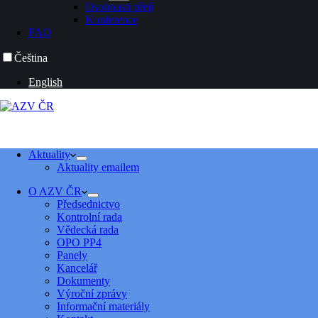
Osobnosti přejí
Konference
FAQ
Čeština
English
Aktuality
Aktuality emailem
O AZV ČR
Předsednictvo
Kontrolní rada
Vědecká rada
OPO PP4
Panely
Kancelář
Dokumenty
Výroční zprávy
Informační materiály